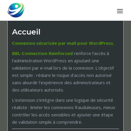
Skip
Home
Menu
to
content
Accueil
Connexion sécurisée par mail pour WordPress.
BBL-Connection-Reinforced
renforce l’accès à
l’administration WordPress en ajoutant une
validation par e-mail lors de la connexion. L’objectif
est simple : réduire le risque d’accès non autorisé
sans alourdir l’expérience des administrateurs et
des utilisateurs autorisés.
L’extension s’intègre dans une logique de sécurité
réaliste : limiter les connexions frauduleuses, mieux
contrôler les accès sensibles et ajouter une étape
de validation simple à comprendre.